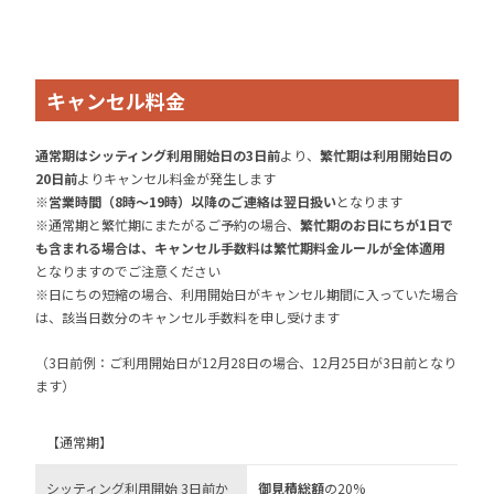
キャンセル料金
通常期はシッティング利用開始日の3日前
より、
繁忙期は利用開始日の
20日前
よりキャンセル料金が発生します
※営業時間（8時～19時）以降のご連絡は翌日扱い
となります
※通常期と繁忙期にまたがるご予約の場合、
繁忙期のお日にちが1日で
も含まれる場合は、キャンセル手数料は繁忙期料金ルールが全体適用
となりますのでご注意ください
※日にちの短縮の場合、利用開始日がキャンセル期間に入っていた場合
は、該当日数分のキャンセル手数料を申し受けます
（3日前例：ご利用開始日が12月28日の場合、12月25日が3日前となり
ます）
【通常期】
シッティング利用開始 3日前か
御見積総額
の20%