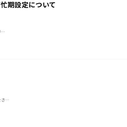
繁忙期設定について
が…
をさ…