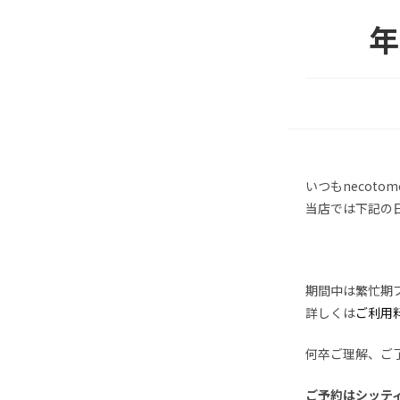
年
いつもnecot
当店では下記の日
期間中は繁忙期
詳しくは
ご利用
何卒ご理解、ご
ご予約はシッテ