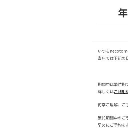
年
いつもnecot
当店では下記の日
期間中は繁忙期
詳しくは
ご利用
何卒ご理解、ご
繁忙期間中のご
早めにご予約を